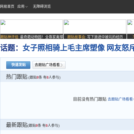
网易首页
应用
无障碍浏览
跟贴神评组:
最奇葩动物园！全靠家禽撑
跟贴故事会:
写下旅途中被坑的经历
场子
话题：
女子照相骑上毛主席塑像 网友怒斥"
快速发贴
去跟贴广场看看
热门跟贴
(跟贴
0
条 有
0
人参与)
目前没有热门跟贴
去跟贴广场看看>
最新跟贴
(跟贴
0
条 有
0
人参与)