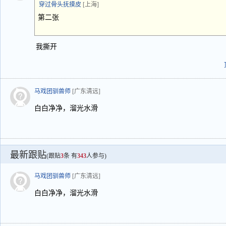
穿过骨头抚摸皮
[上海]
第二张
我撕开
马戏团驯兽师
[广东清远]
白白净净，溜光水滑
最新跟贴
(跟贴
3
条 有
343
人参与)
马戏团驯兽师
[广东清远]
白白净净，溜光水滑