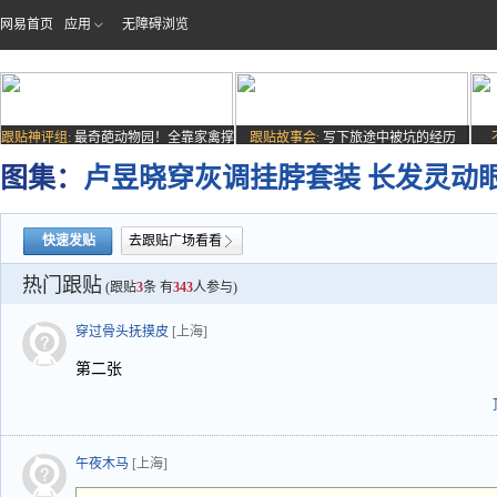
网易首页
应用
无障碍浏览
跟贴神评组:
最奇葩动物园！全靠家禽撑
跟贴故事会:
写下旅途中被坑的经历
场子
图集：
卢昱晓穿灰调挂脖套装 长发灵动
快速发贴
去跟贴广场看看
热门跟贴
(跟贴
3
条 有
343
人参与)
穿过骨头抚摸皮
[上海]
第二张
午夜木马
[上海]