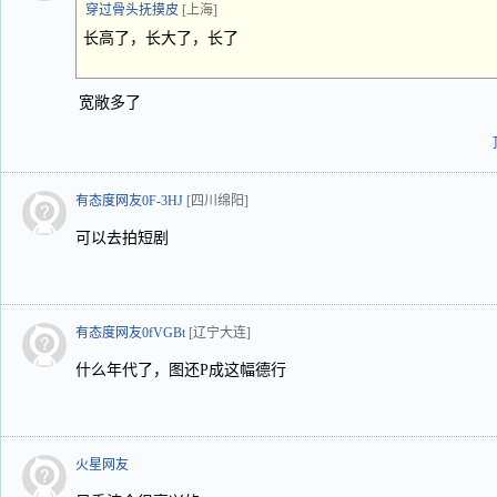
穿过骨头抚摸皮
[上海]
长高了，长大了，长了
宽敞多了
有态度网友0F-3HJ
[四川绵阳]
可以去拍短剧
有态度网友0fVGBt
[辽宁大连]
什么年代了，图还P成这幅德行
火星网友