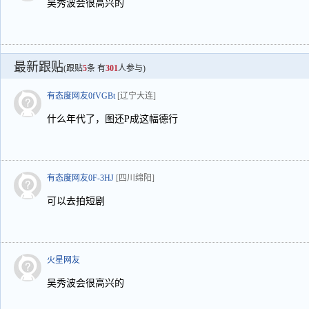
吴秀波会很高兴的
最新跟贴
(跟贴
5
条 有
301
人参与)
有态度网友0fVGBt
[辽宁大连]
什么年代了，图还P成这幅德行
有态度网友0F-3HJ
[四川绵阳]
可以去拍短剧
火星网友
吴秀波会很高兴的