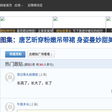
网易首页
应用
无障碍浏览
跟贴神评组:
最奇葩动物园！全靠家禽撑
跟贴故事会:
写下旅途中被坑的经历
场子
图集：
唐艺昕穿粉嫩吊带裙 身姿曼妙甜
快速发贴
去跟贴广场看看
热门跟贴
(跟贴
5
条 有
301
人参与)
穿过骨头抚摸皮
[上海]
长高了，长大了，长了
午夜木马
[上海]