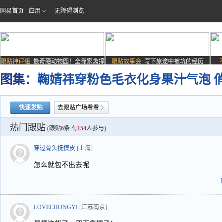
网易首页
应用
无障碍浏览
跟贴神评组:
最奇葩动物园！全靠家禽撑
跟贴故事会:
写下旅途中被坑的经历
场子
图集：
鞠婧祎穿粉色毛衣化身果汁气泡 
快速发贴
去跟贴广场看看
热门跟贴
(跟贴
6
条 有
154
人参与)
穿过骨头抚摸皮
[上海]
怎么就包不出去呢
LOVECHONGYI
[江苏南京]