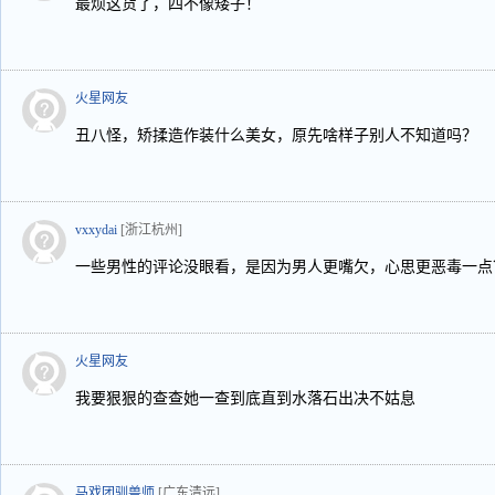
最烦这货了，四不像矮子！
火星网友
丑八怪，矫揉造作装什么美女，原先啥样子别人不知道吗？
vxxydai
[浙江杭州]
一些男性的评论没眼看，是因为男人更嘴欠，心思更恶毒一点
火星网友
我要狠狠的查查她一查到底直到水落石出决不姑息
马戏团驯兽师
[广东清远]