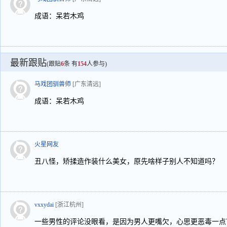
成语：呆若木鸡
最新跟贴
(跟贴
6
条 有
154
人参与)
马戏团驯兽师
[广东清远]
成语：呆若木鸡
火星网友
丑八怪，矫揉造作装什么美女，原先啥样子别人不知道吗？
vxxydai
[浙江杭州]
一些男性的评论没眼看，是因为男人更嘴欠，心思更恶毒一点