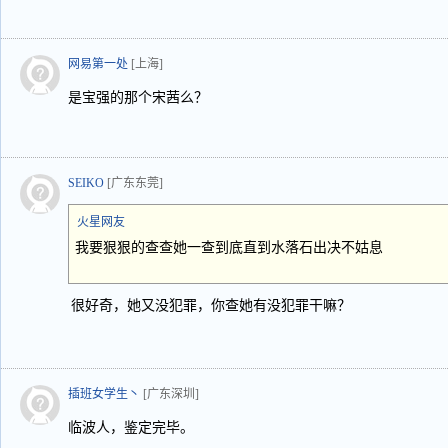
网易第一处
[上海]
是宝强的那个宋茜么？
SEIKO
[广东东莞]
火星网友
我要狠狠的查查她一查到底直到水落石出决不姑息
很好奇，她又没犯罪，你查她有没犯罪干嘛？
插班女学生丶
[广东深圳]
临波人，鉴定完毕。