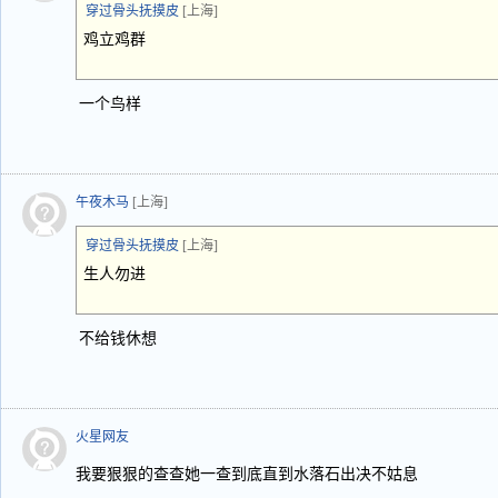
穿过骨头抚摸皮
[上海]
鸡立鸡群
一个鸟样
午夜木马
[上海]
穿过骨头抚摸皮
[上海]
生人勿进
不给钱休想
火星网友
我要狠狠的查查她一查到底直到水落石出决不姑息