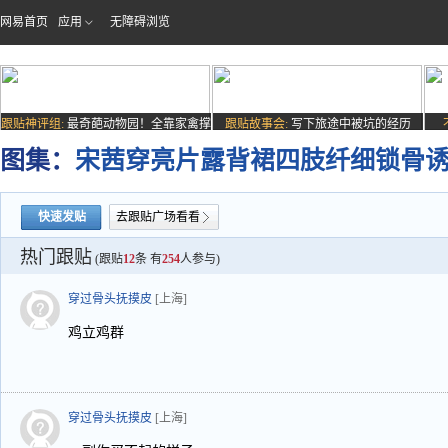
网易首页
应用
无障碍浏览
跟贴神评组:
最奇葩动物园！全靠家禽撑
跟贴故事会:
写下旅途中被坑的经历
场子
图集：
宋茜穿亮片露背裙四肢纤细锁骨
快速发贴
去跟贴广场看看
热门跟贴
(跟贴
12
条 有
254
人参与)
穿过骨头抚摸皮
[上海]
鸡立鸡群
穿过骨头抚摸皮
[上海]