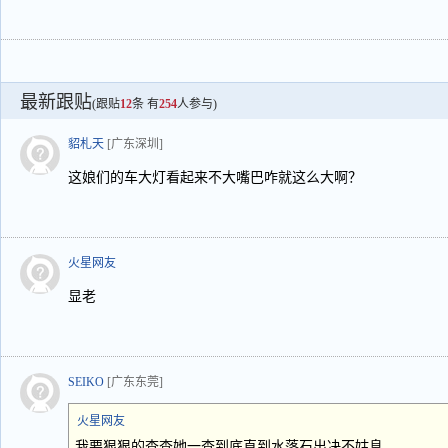
最新跟贴
(跟贴
12
条 有
254
人参与)
貂札天
[广东深圳]
这娘们的车大灯看起来不大嘴巴咋就这么大啊？
火星网友
显老
SEIKO
[广东东莞]
火星网友
我要狠狠的查查她一查到底直到水落石出决不姑息