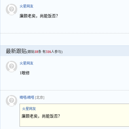
火星网友
廉颇老矣，尚能饭否？
最新跟贴
(跟贴
18
条 有
316
人参与)
火星网友
1眼修
嘀嗒i嘀嗒
[北京]
火星网友
廉颇老矣，尚能饭否？