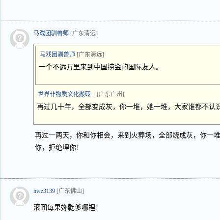
马戏团驯兽师
[广东清远]
马戏团驯兽师
[广东清远]
一个不远万里来到中国捞金的国际友人。
世界非物质文化搬砖...
[广东广州]
再过几十年，全部变成灰，你一堆，她一堆，大家谁都不认
再过一两天，你和你相会，来到火葬场，全部烧成灰，你一
你，拒绝埋你！
hwz3139
[广东佛山]
滚囬每果妳亁爹哪裡！