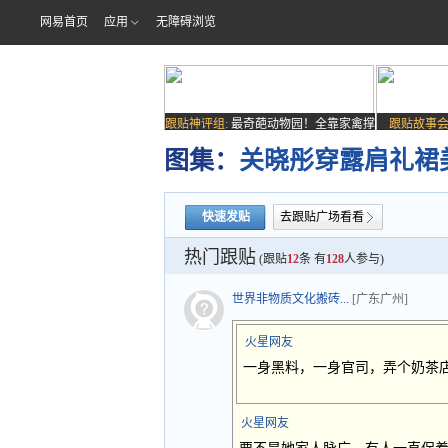
网易首页
应用
无障碍浏览
跟贴神评组:
最奇葩动物园！全靠家禽撑
跟贴故事会
场子
图集：
关晓彤穿露肩礼裙
快速发贴
去跟贴广场看看
热门跟贴
(跟贴
12
条 有
128
人参与)
世界非物质文化搬砖...
[广东广州]
火星网友
一身黑料，一身官司，弄个奶茶
火星网友