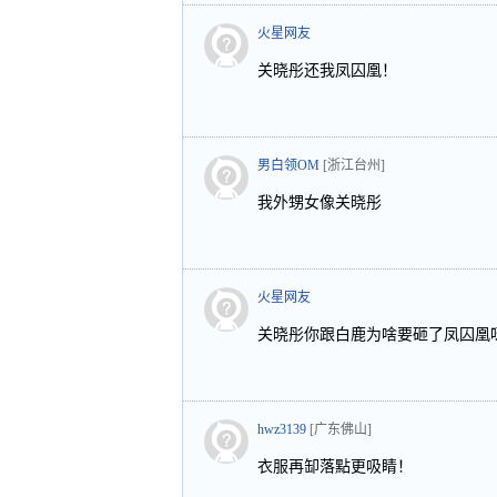
火星网友
关晓彤还我凤囚凰！
男白领OM
[浙江台州]
我外甥女像关晓彤
火星网友
关晓彤你跟白鹿为啥要砸了凤囚凰
hwz3139
[广东佛山]
衣服再缷落點更吸睛！