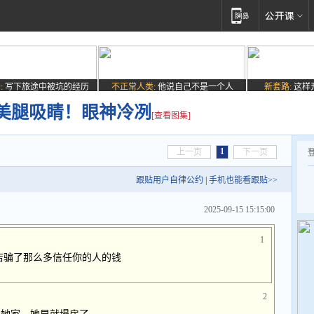
:
写下旅途中被坑的经历
不正常人类:
他说自己不是一个人
新套路:
这样
美腿吸睛！眼神冷冽
[查看图集]
1
上一页
下一页
跟贴用户自律公约
|
手机也能看跟贴>>
2025-09-15 15:15:00
1
店骗了那么多信任你的人的钱
2