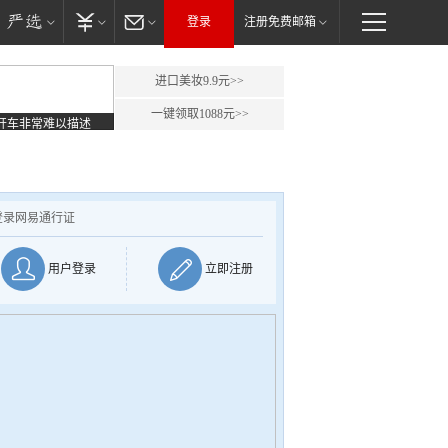
登录
注册免费邮箱
进口美妆9.9元>>
一键领取1088元>>
开车非常难以描述
登录网易通行证
用户登录
立即注册