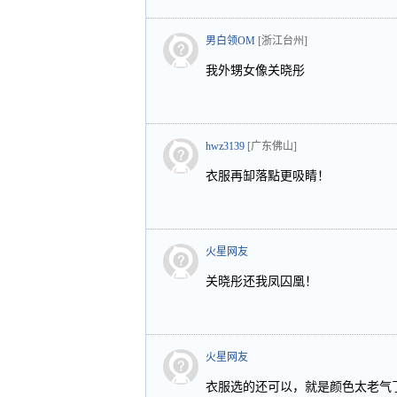
男白领OM
[浙江台州]
我外甥女像关晓彤
hwz3139
[广东佛山]
衣服再缷落點更吸睛！
火星网友
关晓彤还我凤囚凰！
火星网友
衣服选的还可以，就是颜色太老气