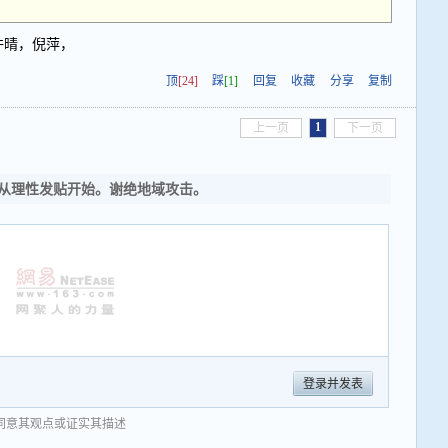
许晴，倪萍，
顶
[24]
踩
[1]
回复
收藏
分享
复制
1
上一页
下一页
从理性发贴开始。谢绝地域攻击。
登录并发表
同意其观点或证实其描述