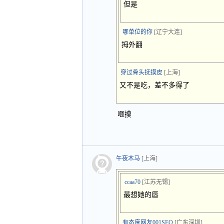
但是
哪单位的你
[辽宁大连]
拇外翻
穿过骨头抚摸皮
[上海]
又不是吃，差不多得了
咂摸
午夜木马
[上海]
ccaa70
[江苏无锡]
最想她的唇
有态度网友001SEQ
[广东深圳]