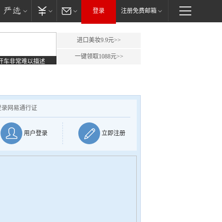
登录
注册免费邮箱
进口美妆9.9元>>
一键领取1088元>>
开车非常难以描述
登录网易通行证
用户登录
立即注册