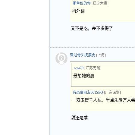
哪单位的你
[辽宁大连]
拇外翻
又不是吃，差不多得了
穿过骨头抚摸皮
[上海]
ccaa70
[江苏无锡]
最想她的唇
有态度网友001SEQ
[广东深圳]
一双玉臂千人枕，半点朱唇万人
甜还是咸