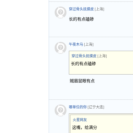
穿过骨头抚摸皮
[上海]
长的有点磕碜
午夜木马
[上海]
穿过骨头抚摸皮
[上海]
长的有点磕碜
贼眉鼠眼有点
哪单位的你
[辽宁大连]
火星网友
这嘴，给满分