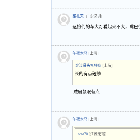
貂札天
[广东深圳]
这娘们的车大灯看起来不大，嘴巴
午夜木马
[上海]
穿过骨头抚摸皮
[上海]
长的有点磕碜
贼眉鼠眼有点
午夜木马
[上海]
ccaa70
[江苏无锡]