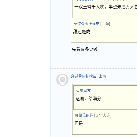
一双玉臂千人枕，半点朱唇万人
穿过骨头抚摸皮
[上海]
甜还是咸
先看有多少钱
穿过骨头抚摸皮
[上海]
火星网友
这嘴，给满分
哪单位的你
[辽宁大连]
但是