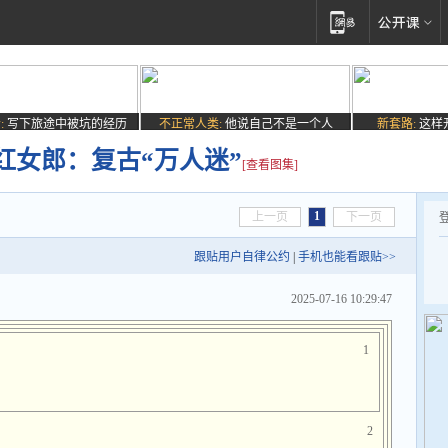
:
写下旅途中被坑的经历
不正常人类:
他说自己不是一个人
新套路:
这样
红女郎：复古“万人迷”
[查看图集]
1
上一页
下一页
跟贴用户自律公约
|
手机也能看跟贴>>
2025-07-16 10:29:47
1
2