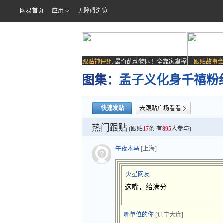
网易首页
应用
无障碍浏览
跟贴神评组:
最奇葩动物园！全靠家禽撑
跟贴故事会
场子
图集：
孟子义化身千禧粉
快速发贴
去跟贴广场看看
热门跟贴
(跟贴
17
条 有
895
人参与)
午夜木马
[上海]
火星网友
这嘴，给满分
哪单位的你
[辽宁大连]