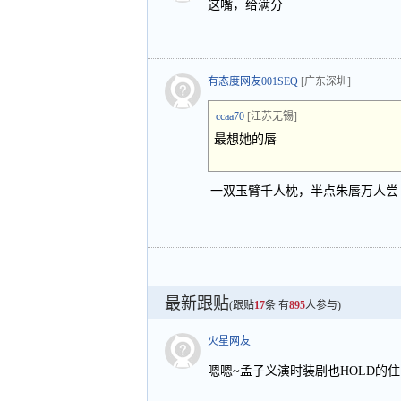
这嘴，给满分
有态度网友001SEQ
[广东深圳]
ccaa70
[江苏无锡]
最想她的唇
一双玉臂千人枕，半点朱唇万人尝
最新跟贴
(跟贴
17
条 有
895
人参与)
火星网友
嗯嗯~孟子义演时装剧也HOLD的