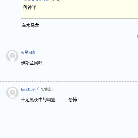
落钟咩
车水马龙
火星网友
伊斯兰风吗
hwz3139
[广东佛山]
十足黑夜中的幽靈………恐怖！