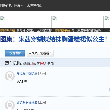
网易首页
应用
无障碍浏览
跟贴神评组:
最奇葩动物园！全靠家禽撑
跟贴故事会:
写下旅途中被坑的经历
场子
图集：
宋茜穿蝴蝶结抹胸蛋糕裙似公主
快速发贴
去跟贴广场看看
热门跟贴
(跟贴
14
条 有
807
人参与)
穿过骨头抚摸皮
[上海]
落钟咩
穿过骨头抚摸皮
[上海]