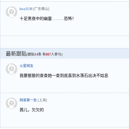
hwz3139
[广东佛山]
十足黑夜中的幽靈………恐怖！
最新跟贴
(跟贴
14
条 有
807
人参与)
火星网友
我要狠狠的查查她一查到底直到水落石出决不姑息
网易第一处
[上海]
茜儿，欠欠的