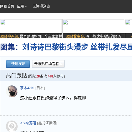
网易首页
应用
无障碍浏览
跟贴神评组:
最奇葩动物园！全靠家禽撑
跟贴故事会:
写下旅途中被坑的经历
场子
图集：
刘诗诗巴黎街头漫步 丝带扎发尽
快速发贴
去跟贴广场看看
热门跟贴
(跟贴
28
条 有
448
人参与)
慕木42RJ
[日本]
这小细跟在巴黎漫得了步么。得崴脚
Ace奈落落
[黑龙江黑河]