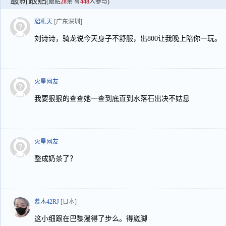
最新跟贴
(跟贴
28
条 有
448
人参与)
貂札天
[广东深圳]
刘诗诗，骑龙说今天身子不舒服，出800让我晚上陪你一玩。
火星网友
我要狠狠的查查她一查到底直到水落石出决不姑息
火星网友
整成奶茶了？
慕木42RJ
[日本]
这小细跟在巴黎漫得了步么。得崴脚