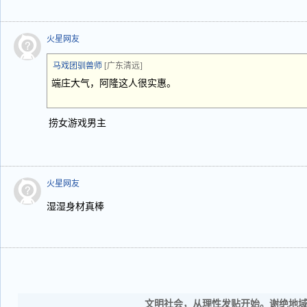
火星网友
马戏团驯兽师
[广东清远]
端庄大气，阿隆这人很实惠。
捞女游戏男主
火星网友
湿湿身材真棒
文明社会，从理性发贴开始。谢绝地