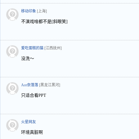
移动印象
[上海]
不演戏啥都不是[斜眼笑]
爱吃蛋糕的猫
[江西抚州]
没洗～
Ace奈落落
[黑龙江黑河]
只适合看PPT
火星网友
环境真脏啊