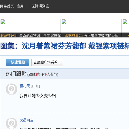
网易首页
应用
无障碍浏览
跟贴神评组:
最奇葩动物园！全靠家禽撑
跟贴故事会:
写下旅途中被坑的经历
场子
图集：
沈月着紫裙芬芳馥郁 戴银紫项链
快速发贴
去跟贴广场看看
热门跟贴
(跟贴
2
条 有
9
人参与)
貂札天
[广东]
我要让她少女变少妇
火星网友