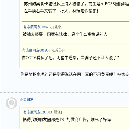
苏州的奥食卡城很多上海人被骗了，前生是A-BOSS国际
左手换右手又骗了一批人，林瑞阳诈骗犯！
有态度网友06vwB_
[北京]
被骗去报警，国家有法律，算个什么资格说别人
有态度网友001eOi
[江苏苏州]
你CCTV看多了吧。明星牛逼啥，当骗子还不让人说了？
你是脑积水呢？还是觉得说话在网上真的不用负责呢？被害
火星网友
有态度网友02CL83
[浙江]
搞得我的朋友圈都是TST的微商广告，烦死了好吗