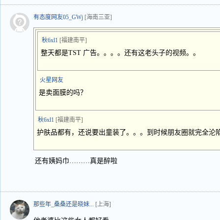
有态度网友05_GWj
[海南三亚]
秋6xl1
[福建南平]
整天都是TST 广告。。。。还有这老头子的视频。。
火星网友
是卖面膜的吗？
秋6xl1
[福建南平]
护肤品都有，还说要出童装了。。。到时候朋友圈就完全沦
还有姨妈巾………真是醉啦
那些年_桑桑还是晓妹...
[上海]