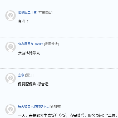
限量版二手货
[广东佛山]
真老了
有态度网友06vuFe
[湖南长沙]
张庭比她漂亮
言帝
[浙江]
假货配假胸 挺合适
每天被自己帅的吃不...
[新加坡]
一天，来福跟大牛去饭店吃饭，点完菜后，服务员问：“二位，