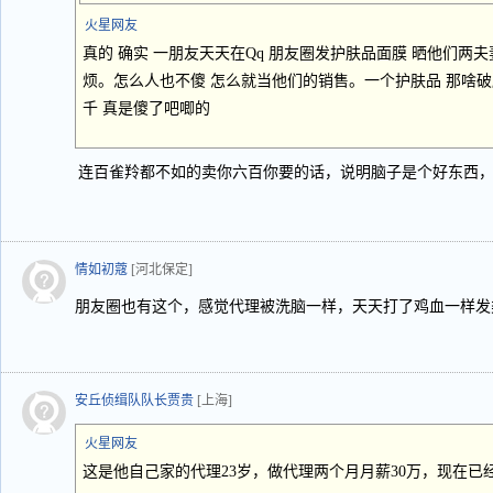
火星网友
真的 确实 一朋友天天在Qq 朋友圈发护肤品面膜 晒他们两
烦。怎么人也不傻 怎么就当他们的销售。一个护肤品 那啥破牌
千 真是傻了吧唧的
连百雀羚都不如的卖你六百你要的话，说明脑子是个好东西
情如初蔻
[河北保定]
朋友圈也有这个，感觉代理被洗脑一样，天天打了鸡血一样发
安丘侦缉队队长贾贵
[上海]
火星网友
这是他自己家的代理23岁，做代理两个月月薪30万，现在已