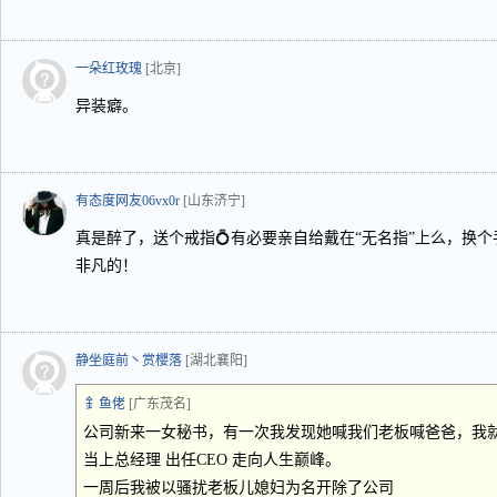
一朵红玫瑰
[北京]
异装癖。
有态度网友06vx0r
[山东济宁]
真是醉了，送个戒指💍有必要亲自给戴在“无名指”上么，换个
非凡的！
静坐庭前丶赏櫻落
[湖北襄阳]
釒鱼佬
[广东茂名]
公司新来一女秘书，有一次我发现她喊我们老板喊爸爸，我
当上总经理 出任CEO 走向人生巅峰。
一周后我被以骚扰老板儿媳妇为名开除了公司