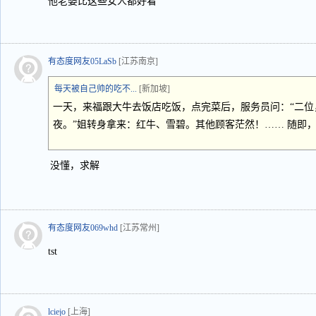
他老婆比这些女人都好看
有态度网友05LaSb
[江苏南京]
每天被自己帅的吃不...
[新加坡]
一天，来福跟大牛去饭店吃饭，点完菜后，服务员问：“二位
夜。”姐转身拿来：红牛、雪碧。其他顾客茫然！…… 随即
没懂，求解
有态度网友069whd
[江苏常州]
tst
lciejo
[上海]