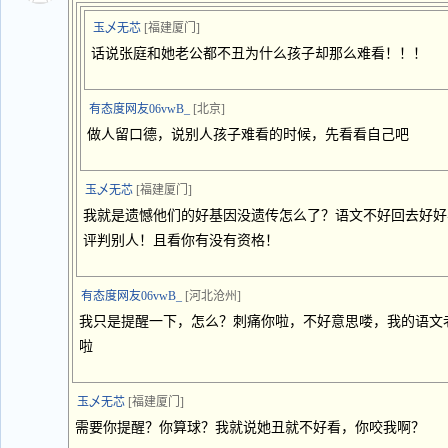
玉乄无芯
[福建厦门]
话说张庭和她老公都不丑为什么孩子却那么难看！！！
有态度网友06vwB_
[北京]
做人留口德，说别人孩子难看的时候，先看看自己吧
玉乄无芯
[福建厦门]
我就是遗憾他们的好基因没遗传怎么了？语文不好回去好好
评判别人！且看你有没有资格！
有态度网友06vwB_
[河北沧州]
我只是提醒一下，怎么？刺痛你啦，不好意思喽，我的语文
啦
玉乄无芯
[福建厦门]
需要你提醒？你算球？我就说她丑就不好看，你咬我啊？