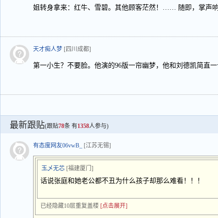
姐转身拿来：红牛、雪碧。其他顾客茫然！…… 随即，掌声
天才痴人梦
[四川成都]
第一小生？不要脸。他演的96版一帘幽梦，他和刘德凯简直
最新跟贴
(跟贴
78
条 有
1358
人参与)
有态度网友06vwB_
[江苏无锡]
玉乄无芯
[福建厦门]
话说张庭和她老公都不丑为什么孩子却那么难看！！！
已经隐藏10层重复盖楼
[点击展开]