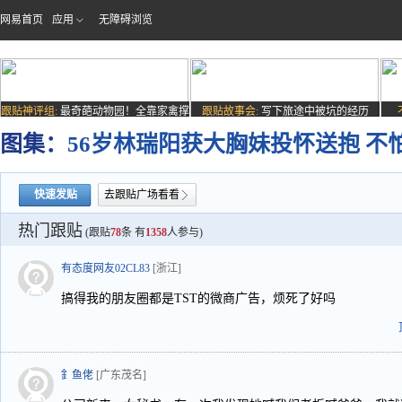
网易首页
应用
无障碍浏览
跟贴神评组:
最奇葩动物园！全靠家禽撑
跟贴故事会:
写下旅途中被坑的经历
场子
图集：
56岁林瑞阳获大胸妹投怀送抱 不
快速发贴
去跟贴广场看看
热门跟贴
(跟贴
78
条 有
1358
人参与)
有态度网友02CL83
[浙江]
搞得我的朋友圈都是TST的微商广告，烦死了好吗
釒鱼佬
[广东茂名]