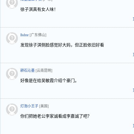
徐子淇真有女人味！
lhdmr
[广东佛山]
发现徐子淇侧脸感觉好大妈，但正脸依旧好看
耕石沁墨
[云南昆明]
好像是在给吴敏霞介绍个豪门。
灯泡小王子
[美国]
你们把她老公李家诚看成李嘉诚了吧？