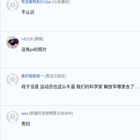
有态度网友05Alph
[山东烟台]
不认识
142228
[德国]
没有ps的照片
维护国家统一
[黑龙江绥化]
戏子当道 运动员也这么牛逼 我们的科学家 解放军哪里去了…
atina
[新疆巴音郭楞蒙古自治州]
贵妇