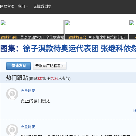
网易首页
应用
无障碍浏览
跟贴神评组:
最奇葩动物园！全靠家禽撑
跟贴故事会:
写下旅途中被坑的经历
场子
图集：
徐子淇款待奥运代表团 张继科依
快速发贴
去跟贴广场看看
热门跟贴
(跟贴
227
条 有
7286
人参与)
火星网友
真正的豪门贵太
火星网友