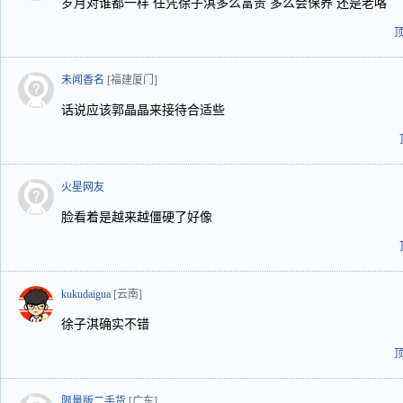
岁月对谁都一样 任凭徐子淇多么富贵 多么会保养 还是老咯
未闻香名
[福建厦门]
话说应该郭晶晶来接待合适些
火星网友
脸看着是越来越僵硬了好像
kukudaigua
[云南]
徐子淇确实不错
限量版二手货
[广东]