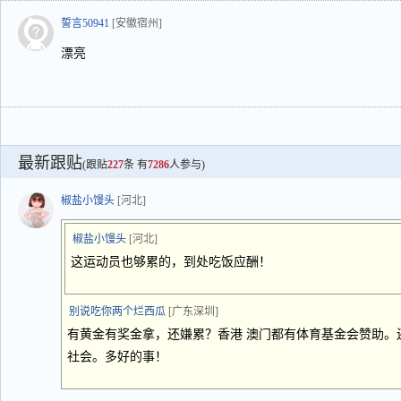
誓言50941
[安徽宿州]
漂亮
最新跟贴
(跟贴
227
条 有
7286
人参与)
椒盐小馒头
[河北]
椒盐小馒头
[河北]
这运动员也够累的，到处吃饭应酬！
别说吃你两个烂西瓜
[广东深圳]
有黄金有奖金拿，还嫌累？香港 澳门都有体育基金会赞助。
社会。多好的事！