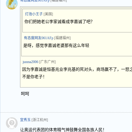
有态度网友061AFp
[福建福州]
灯泡小王子
[美国]
你们把她老公李家诚看成李嘉诚了吧？
有态度网友061AFp
[福建福州]
是呀，感觉李嘉诚老婆那有这么年轻
junma2006
[广东广州]
因为李嘉诚是恒基兆业李兆基的死对头，商场赢不了，一怒
不是你老子！
呵呵
宣秀玉
[浙江杭州]
让奥运代表团的体育精气神鼓舞全国各族人民！