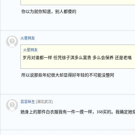
你以为就你知道，别人都傻的
火星网友
火星网友
岁月对谁都一样 任凭徐子淇多么富贵 多么会保养 还是老咯
所以说那些年纪很大却显得好年轻的不可能没整阿
芸芸纵生
[湖北武汉]
她身上的那件白衣服我有一件一摸一样，168买的。我确定她穿