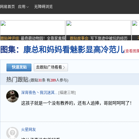
网易首页
应用
无障碍浏览
跟贴神评组:
最奇葩动物园！全靠家禽撑
跟贴故事会:
写下旅途中被坑的经历
场子
图集：
康总和妈妈看魅影显高冷范儿
[查看图集
快速发贴
去跟贴广场看看
热门跟贴
(跟贴
31
条 有
289
人参与)
深宵夜色丶我沉迷其...
[福建三明]
这孩子就是一个没有教养的，还有人追捧，哥就呵呵呵了！
火星网友