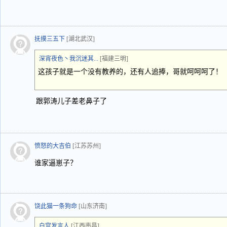
抚摸三五下
[湖北武汉]
深宵夜色丶我沉迷其...
[福建三明]
这孩子就是一个没有教养的，还有人追捧，哥就呵呵呵了！
跟郭涛儿子差老鼻子了
愤怒的大吉伯
[江苏苏州]
谁家逼崽子？
饶此猫一条狗命
[山东济南]
白宫发言人
[江西南昌]