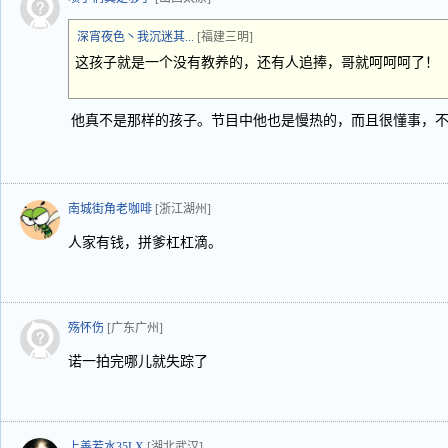
深宵夜色丶我沉迷其...
[福建三明]
这孩子就是一个没有教养的，还有人追捧，哥就呵呵呵了！
他真不是那样的孩子。节目中他也是慢热的，而且很懂事，
南城街角老咖啡
[浙江湖州]
人家有钱，拼爹杠杠滴。
殇怀伤
[广东广州]
诺一拍完哪儿就失踪了
上善若水35LX
[湖北武汉]