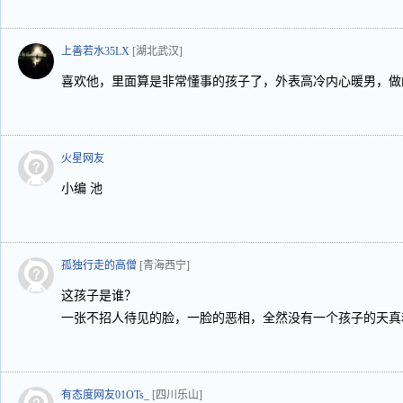
上善若水35LX
[湖北武汉]
喜欢他，里面算是非常懂事的孩子了，外表高冷内心暖男，做
火星网友
小编 池
孤独行走的高僧
[青海西宁]
这孩子是谁？
一张不招人待见的脸，一脸的恶相，全然没有一个孩子的天真
有态度网友01OTs_
[四川乐山]