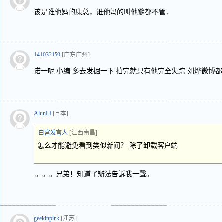
该是谁他妈的康总，谁他妈的叫他爹都不管，
141032159
[广东广州]
诺一呢 小编 多去发掘一下 拍完就只有他完全失踪 刘烨微博
AlunLI
[日本]
白宫发言人
[江西南昌]
怎么才能避免看到类似新闻？ 除了卸载客户端
。。。兄弟！知道了辦法告訴我一聲。
geekinpink
[江苏]