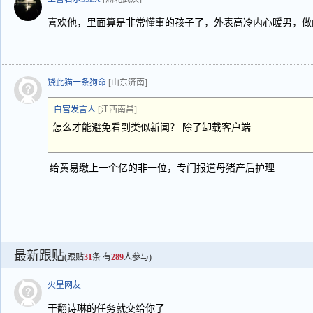
喜欢他，里面算是非常懂事的孩子了，外表高冷内心暖男，做
饶此猫一条狗命
[山东济南]
白宫发言人
[江西南昌]
怎么才能避免看到类似新闻？ 除了卸载客户端
给黄易缴上一个亿的非一位，专门报道母猪产后护理
最新跟贴
(跟贴
31
条 有
289
人参与)
火星网友
干翻诗琳的任务就交给你了