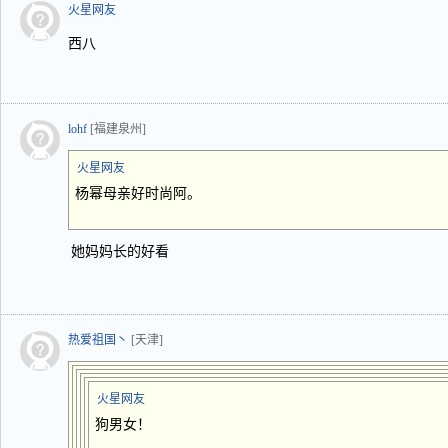
火星网友
西八
lohf
[福建泉州]
火星网友
杨幂母亲好时尚阿。
她妈妈长的好看
热爱祖国丶
[天津]
火星网友
狗男女！