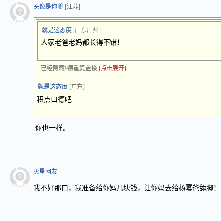
头像是你爹
[江苏]
就是这态度
[广东广州]
人家老爸老妈都长得不错！
已经隐藏9层重复盖楼
[点击展开]
就是这态度
[广东]
积点口德吧
你也一样。
火星网友
我不好那口，我准备给你妈几块钱，让你妈去给杨幂爸舔脚！