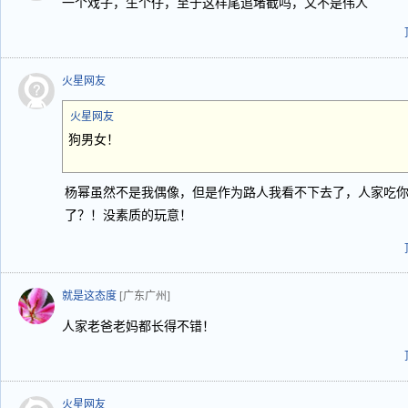
一个戏子，生个仔，至于这样尾追堵截吗，又不是伟人
火星网友
火星网友
狗男女！
杨幂虽然不是我偶像，但是作为路人我看不下去了，人家吃
了？！没素质的玩意！
就是这态度
[广东广州]
人家老爸老妈都长得不错！
火星网友