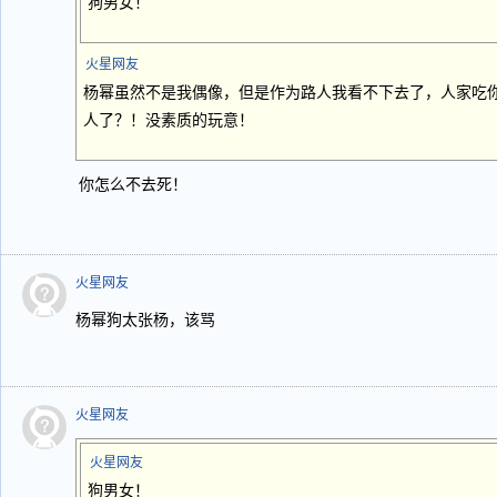
狗男女！
火星网友
杨幂虽然不是我偶像，但是作为路人我看不下去了，人家吃
人了？！没素质的玩意！
你怎么不去死！
火星网友
杨幂狗太张杨，该骂
火星网友
火星网友
狗男女！