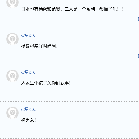
日本也有杨密和范爷，二人是一个系列，都懂了吧！！
火星网友
杨幂母亲好时尚阿。
火星网友
人家生个孩子关你们屁事！
火星网友
狗男女！