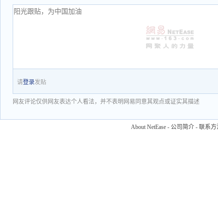
请
登录
发贴
网友评论仅供网友表达个人看法，并不表明网易同意其观点或证实其描述
About NetEase
-
公司简介
-
联系方