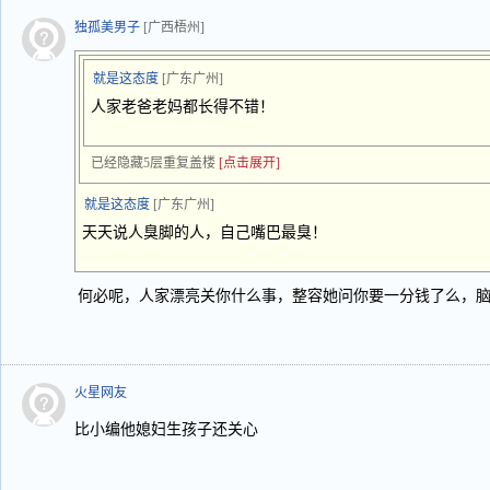
独孤美男子
[广西梧州]
就是这态度
[广东广州]
人家老爸老妈都长得不错！
已经隐藏5层重复盖楼
[点击展开]
就是这态度
[广东广州]
天天说人臭脚的人，自己嘴巴最臭！
何必呢，人家漂亮关你什么事，整容她问你要一分钱了么，
火星网友
比小编他媳妇生孩子还关心