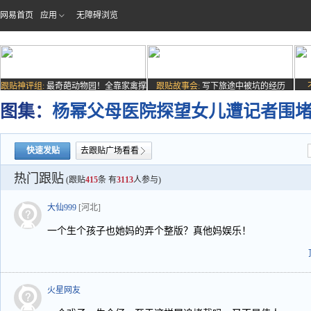
网易首页
应用
无障碍浏览
跟贴神评组:
最奇葩动物园！全靠家禽撑
跟贴故事会:
写下旅途中被坑的经历
场子
图集：
杨幂父母医院探望女儿遭记者围
快速发贴
去跟贴广场看看
热门跟贴
(跟贴
415
条 有
3113
人参与)
大仙999
[河北]
一个生个孩子也她妈的弄个整版？真他妈娱乐！
火星网友