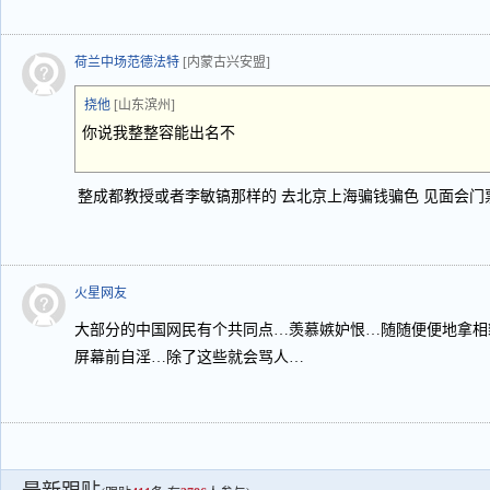
荷兰中场范德法特
[内蒙古兴安盟]
挠他
[山东滨州]
你说我整整容能出名不
整成都教授或者李敏镐那样的 去北京上海骗钱骗色 见面会门票38
火星网友
大部分的中国网民有个共同点…羡慕嫉妒恨…随随便便地拿相
屏幕前自淫…除了这些就会骂人…