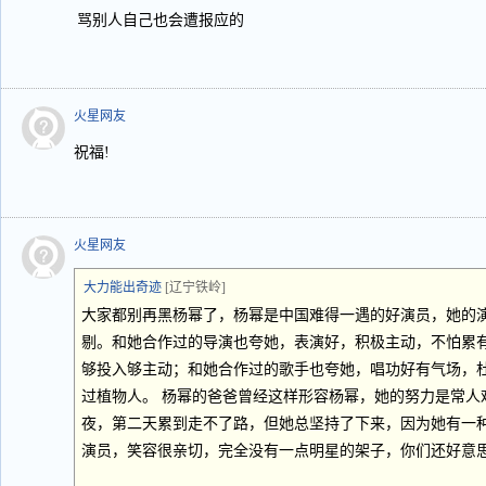
骂别人自己也会遭报应的
火星网友
祝福!
火星网友
大力能出奇迹
[辽宁铁岭]
大家都别再黑杨幂了，杨幂是中国难得一遇的好演员，她的
剔。和她合作过的导演也夸她，表演好，积极主动，不怕累
够投入够主动；和她合作过的歌手也夸她，唱功好有气场，
过植物人。 杨幂的爸爸曾经这样形容杨幂，她的努力是常人
夜，第二天累到走不了路，但她总坚持了下来，因为她有一
演员，笑容很亲切，完全没有一点明星的架子，你们还好意