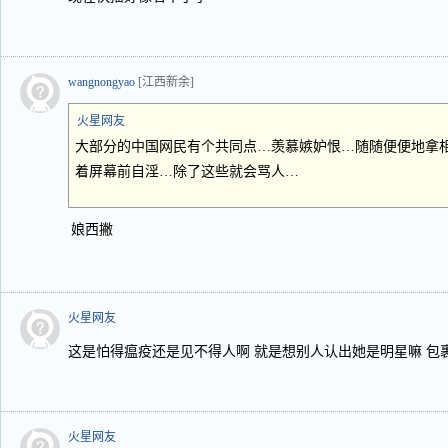
wangnongyao
[江西新余]
火星网友
大部分的中国网民有个共同点…羡慕嫉妒恨…随随便便地拿相
着屏幕前自淫…除了这些就会骂人…
娘西撇
火星网友
这是怕得瘟疫还是见不得人啊 就是想别人认出她是明星嘛 包裹
火星网友