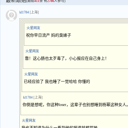
最新跟贴
(跟贴
411
条 有
2786
人参与)
kl1784
[上海]
火星网友
祝你早日流产 妈的臭婊子
火星网友
靠！这心肠也太歹毒了，小心报应在自己身上！
火星网友
已经应验了 我也睡了一觉哈哈 你懂的
kl1784
[上海]
你倒是想呢，你这种loser，这辈子也别想睡到杨幂这种女人
火星网友
我也不知道为什么一看到他的报道就想骂她