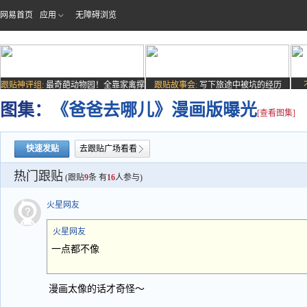
网易首页
应用
无障碍浏览
跟贴神评组:
最奇葩动物园！全靠家禽撑
跟贴故事会:
写下旅途中被坑的经历
场子
图集：
《爸爸去哪儿》漫画版曝光
[查看图集]
快速发贴
去跟贴广场看看
热门跟贴
(跟贴
9
条 有
16
人参与)
火星网友
火星网友
一点都不像
漫画太像的话才奇怪〜