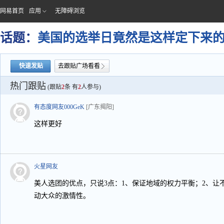
网易首页
应用
无障碍浏览
话题：
美国的选举日竟然是这样定下来
快速发贴
去跟贴广场看看
热门跟贴
(跟贴
2
条 有
2
人参与)
有态度网友000GeK
[广东揭阳]
这样更好
火星网友
美人选团的优点，只说3点：1、保证地域的权力平衡；2、让
动大众的激情性。