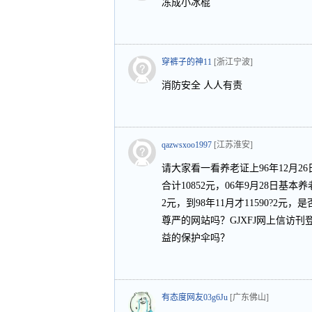
冻成小冰棍
穿裤子的神11
[浙江宁波]
消防安全 人人有责
qazwsxoo1997
[江苏淮安]
请大家看一看养老证上96年12月26
合计10852元，06年9月28日基本
2元，到98年11月才11590?2
尊严的网站吗？GJXFJ网上信访
益的保护伞吗？
有态度网友03g6Ju
[广东佛山]