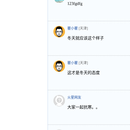
123fgdfg
瞿小瞿
[天津]
冬天就应该这个样子
瞿小瞿
[天津]
这才是冬天的态度
火星网友
大家一起抗寒。。