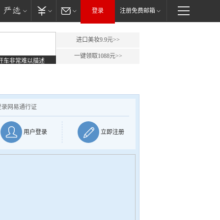
登录
注册免费邮箱
进口美妆9.9元>>
一键领取1088元>>
开车非常难以描述
登录网易通行证
用户登录
立即注册