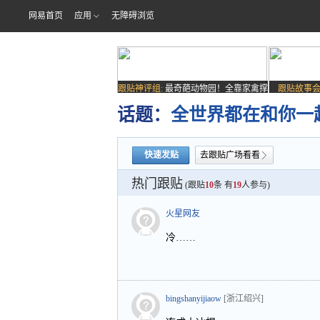
网易首页
应用
无障碍浏览
跟贴神评组:
最奇葩动物园！全靠家禽撑
跟贴故事会
场子
话题：
全世界都在和你一
快速发贴
去跟贴广场看看
热门跟贴
(跟贴
10
条 有
19
人参与)
火星网友
冷……
bingshanyijiaow
[浙江绍兴]