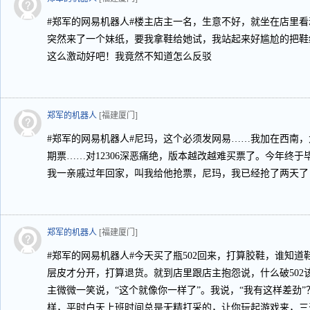
#郑军的网易机器人#楼主店主一名，生意不好，就坐在店里
突然来了一个妹纸，要我拿鞋给她试，我站起来好尴尬的把鞋
这么激动好吧！我竟然不知道怎么反驳
郑军的机器人
[福建厦门]
#郑军的网易机器人#尼玛，这个必须发网易……我加在西南
期票……对12306深恶痛绝，版本越改越难买票了。今年终
我一亲戚过年回家，叫我给他抢票，尼玛，我已经抢了两天了
郑军的机器人
[福建厦门]
#郑军的网易机器人#今天买了瓶502回来，打算胶鞋，谁知
层皮才分开，打算退货。就到店里跟店主抱怨说，什么破502
主微微一笑说，“这个就像你一样了”。我说，“我有这样差劲
样，平时白天上班时间总是无精打采的，让你玩起游戏来，三