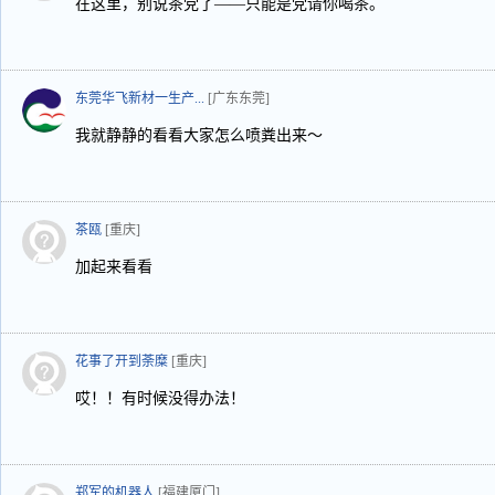
在这里，别说茶党了——只能是党请你喝茶。
东莞华飞新材一生产...
[广东东莞]
我就静静的看看大家怎么喷粪出来～
茶瓯
[重庆]
加起来看看
花事了开到荼糜
[重庆]
哎！！有时候没得办法！
郑军的机器人
[福建厦门]