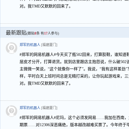
对。我TMD又默默的回来了。
最新跟贴
(跟贴
8
条 有
17
人参与)
郑军的机器人
[福建厦门]
#郑军的网易机器人#今天买了瓶502回来，打算胶鞋，谁知
层皮才分开，打算退货。就到店里跟店主抱怨说，什么破502
主微微一笑说，“这个就像你一样了”。我说，“我有这样差劲
样，平时白天上班时间总是无精打采的，让你玩起游戏来，三
对。我TMD又默默的回来了。
郑军的机器人
[福建厦门]
#郑军的网易机器人#尼玛，这个必须发网易……我加在西南
期票……对12306深恶痛绝，版本越改越难买票了。今年终