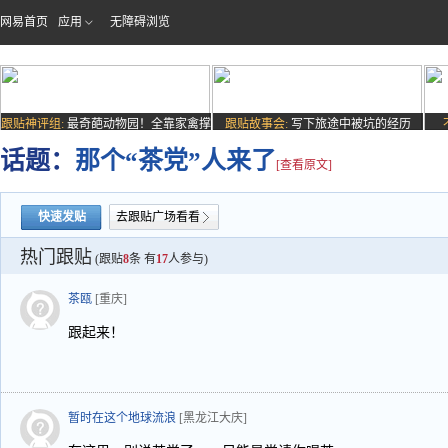
网易首页
应用
无障碍浏览
跟贴神评组:
最奇葩动物园！全靠家禽撑
跟贴故事会:
写下旅途中被坑的经历
场子
话题：
那个“茶党”人来了
[查看原文]
快速发贴
去跟贴广场看看
热门跟贴
(跟贴
8
条 有
17
人参与)
茶瓯
[重庆]
跟起来！
暂时在这个地球流浪
[黑龙江大庆]